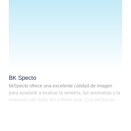
BK Specto
bkSpecto ofrece una excelente calidad de imagen
para ayudarle a evaluar la simetría, las anomalías y la
extensión del daño del esfínter anal. Con bkSpecto,
obtendrá un examen dinámico en tiempo real durante
las maniobras de compresión y Valsalva, así como
una excelente visualización de cintas, mallas y capas
de la pared rectal.