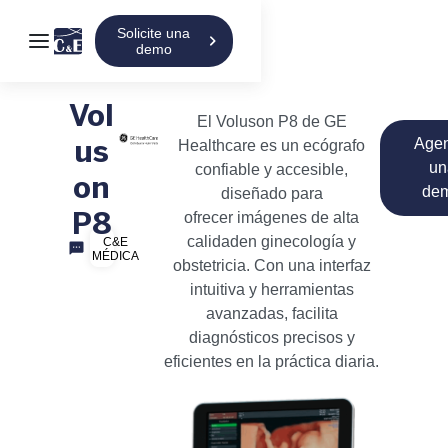
Solicite una
demo
Vol
El Voluson P8 de GE
Age
Healthcare es un ecógrafo
us
un
confiable y accesible,
on
de
diseñado para
ofrecer imágenes de alta
P8
calidaden ginecología y
C&E
MÉDICA
obstetricia. Con una interfaz
intuitiva y herramientas
avanzadas, facilita
diagnósticos precisos y
eficientes en la práctica diaria.