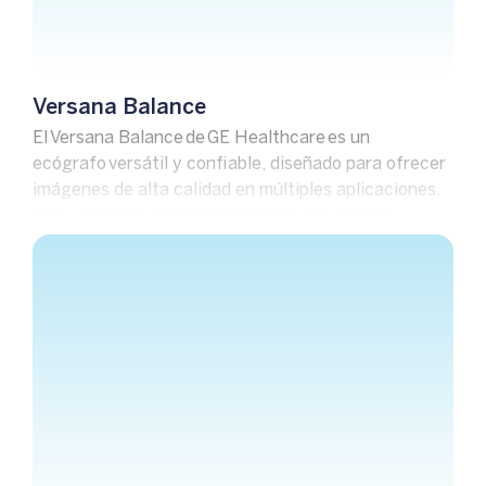
Versana Balance
El Versana Balance de GE Healthcare es un
ecógrafo versátil y confiable, diseñado para ofrecer
imágenes de alta calidad en múltiples aplicaciones.
Con un diseño compacto, interfaz intuitiva y
herramientas avanzadas, es la opción ideal para un
diagnóstico preciso y eficiente.