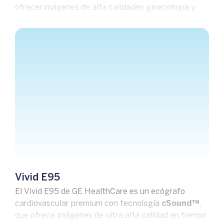
ofrecer imágenes de alta calidaden ginecología y
obstetricia. Con una interfaz intuitiva y
herramientas avanzadas, facilita diagnósticos
precisos y eficientes en la práctica diaria.
Vivid E95
El Vivid E95 de
GE HealthCare
es un ecógrafo
cardiovascular premium con tecnología
cSound™
,
que ofrece imágenes de ultra alta calidad en tiempo