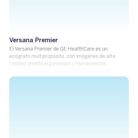
Versana Premier
El Versana Premier de GE HealthCare es un
ecógrafo multipropósito, con imágenes de alta
calidad, diseño ergonómico y herramientas
avanzadas que optimizan el flujo de trabajo. Fiable,
versátil y respaldado por GE HealthCare, es la
opción ideal para un diagnóstico preciso.