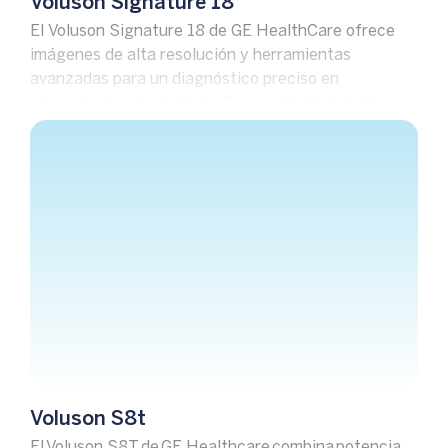
Voluson Signature 18
El Voluson Signature 18 de GE HealthCare ofrece
imágenes de alta resolución y herramientas
avanzadas para un diagnóstico preciso en
ginecología y obstetricia. Con un diseño intuitivo y
tecnología optimizada, brinda eficiencia y confianza
en cada estudio.
Voluson S8t
El Voluson S8T de GE Healthcare combina potencia,