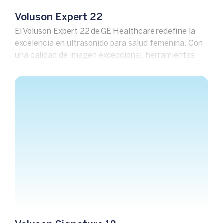
Voluson Expert 22
El Voluson Expert 22 de GE Healthcare redefine la
excelencia en ultrasonido para salud femenina. Con
una calidad de imagen excepcional, herramientas
avanzadas de inteligencia artificial y un diseño
ergonómico, permite diagnósticos precisos y
eficientes, elevando el estándar en imágenes
ginecológicas y obstétricas.