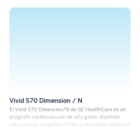
real. Gracias a la inteligencia artificial y a
herramientas avanzadas de cuantificación, permite
diagnósticos precisos y eficientes para cardiología
avanzada.
Vivid S70 Dimension / N
El Vivid S70 Dimension/N de
GE HealthCare
es un
ecógrafo cardiovascular de alta gama, diseñado
para ofrecer imágenes nítidas y detalladas mediante
tecnología avanzada de ultrasonido. Su plataforma
versátil y sus herramientas de análisis sofisticadas