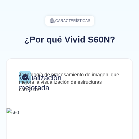
CARACTERÍSTICAS
¿Por qué Vivid S60N?
Tecnología de procesamiento de imagen, que
Visualización
mejora la visualización de estructuras
mejorada
cardíacas.