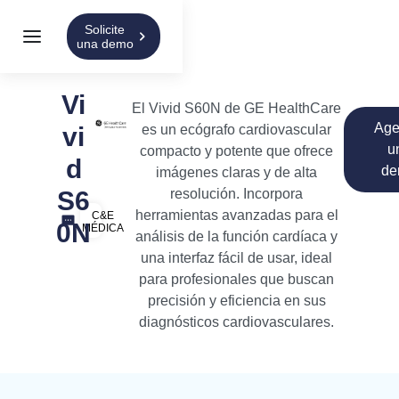
Solicite
una demo
Vi
El Vivid S60N de
GE HealthCare
Ag
vi
es un ecógrafo cardiovascular
u
compacto y potente que ofrece
d
d
imágenes claras y de alta
S6
resolución. Incorpora
herramientas avanzadas para el
C&E
0N
MÉDICA
análisis de la función cardíaca y
una interfaz fácil de usar, ideal
para profesionales que buscan
precisión y eficiencia en sus
diagnósticos cardiovasculares.