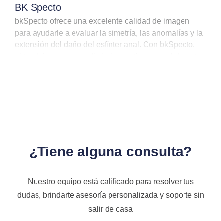
BK Specto
bkSpecto ofrece una excelente calidad de imagen
para ayudarle a evaluar la simetría, las anomalías y la
extensión del daño del esfínter anal. Con bkSpecto,
obtendrá un examen dinámico en tiempo real durante
las maniobras de compresión y Valsalva, así como
una excelente visualización de cintas, mallas y capas
de la pared rectal.
¿Tiene alguna consulta?
Nuestro equipo está calificado para resolver tus
dudas, brindarte asesoría personalizada y soporte sin
salir de casa