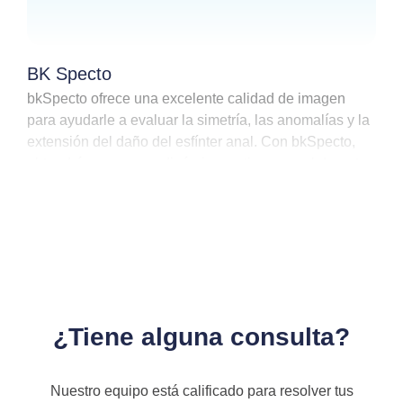
BK Specto
bkSpecto ofrece una excelente calidad de imagen
para ayudarle a evaluar la simetría, las anomalías y la
extensión del daño del esfínter anal. Con bkSpecto,
obtendrá un examen dinámico en tiempo real durante
las maniobras de compresión y Valsalva, así como
una excelente visualización de cintas, mallas y capas
de la pared rectal.
¿Tiene alguna consulta?
Nuestro equipo está calificado para resolver tus