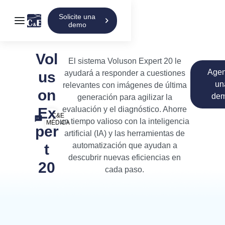
Solicite una
demo
Vol
El sistema Voluson Expert 20 le
Age
us
ayudará a responder a cuestiones
un
relevantes con imágenes de última
on
de
generación para agilizar la
Ex
evaluación y el diagnóstico. Ahorre
C&E
un tiempo valioso con la inteligencia
MÉDICA
per
artificial (IA) y las herramientas de
t
automatización que ayudan a
descubrir nuevas eficiencias en
20
cada paso.