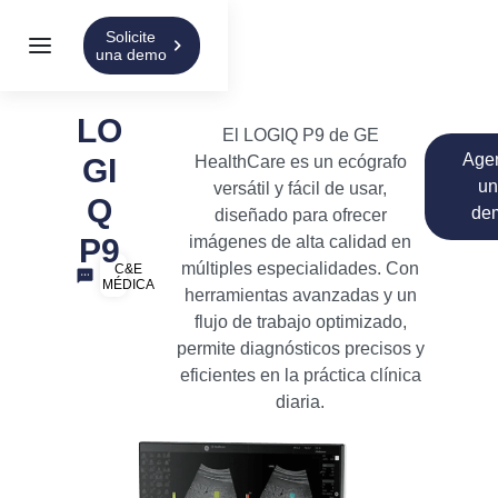
Solicite
una demo
LO
El LOGIQ P9 de GE
Age
GI
HealthCare es un ecógrafo
u
versátil y fácil de usar,
Q
de
diseñado para ofrecer
P9
imágenes de alta calidad en
múltiples especialidades. Con
C&E
MÉDICA
herramientas avanzadas y un
flujo de trabajo optimizado,
permite diagnósticos precisos y
eficientes en la práctica clínica
diaria.