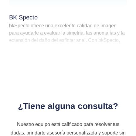
BK Specto
bkSpecto ofrece una excelente calidad de imagen
para ayudarle a evaluar la simetría, las anomalías y la
extensión del daño del esfínter anal. Con bkSpecto,
obtendrá un examen dinámico en tiempo real durante
las maniobras de compresión y Valsalva, así como
una excelente visualización de cintas, mallas y capas
de la pared rectal.
¿Tiene alguna consulta?
Nuestro equipo está calificado para resolver tus
dudas, brindarte asesoría personalizada y soporte sin