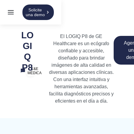
Solicite
una demo
LO
El LOGIQ P8 de GE
Age
GI
Healthcare es un ecógrafo
un
confiable y accesible,
Q
de
diseñado para brindar
P8
imágenes de alta calidad en
C&E
diversas aplicaciones clínicas.
MÉDICA
Con una interfaz intuitiva y
herramientas avanzadas,
facilita diagnósticos precisos y
eficientes en el día a día.