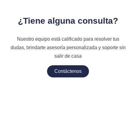
del daño del esfínter
anal. Con bkSpecto,
¿Tiene alguna consulta?
obtendrá un examen
Nuestro equipo está calificado para resolver tus
dinámico en tiempo real
dudas, brindarte asesoría personalizada y soporte sin
durante las maniobras de
salir de casa
compresión y Valsalva,
Contáctenos
así como una excelente
visualización de cintas,
mallas y capas de la
pared rectal.