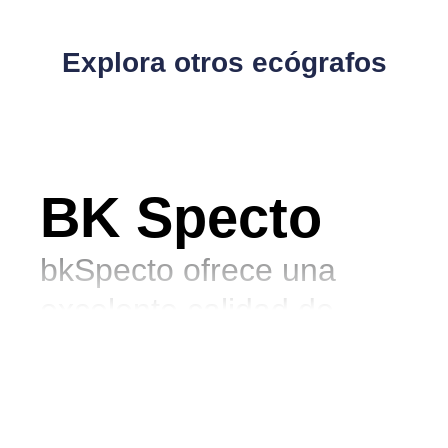
Explora otros ecógrafos
BK Specto
bkSpecto ofrece una
excelente calidad de
imagen para ayudarle a
evaluar la simetría, las
anomalías y la extensión