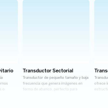
itario
Transductor Sectorial
Trans
ia
Transductor de pequeño tamaño y baja
Transduc
ernos
frecuencia que genera imágenes en
ofrece 
s o
forma de abanico, perfecto para
estruct
mágenes
estudios cardíacos y ecocardiografía
sanguíne
os y
en adultos y pediátricos.
muscular
musculo