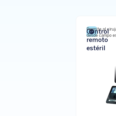
Permite al ciru
Control
desde campo est
remoto
estéril