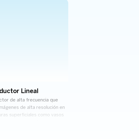
ductor Lineal
Transductor Convexo
Volumétrico
tor de alta frecuencia que
imágenes de alta resolución en
Transductor especializado qu
uras superficiales como vasos
la adquisición de imágenes 3
os, tiroides, tejidos
tiempo real, utilizado princip
es y aplicaciones
obstetricia para evaluaciones 
esqueléticas.
ginecología avanzada.