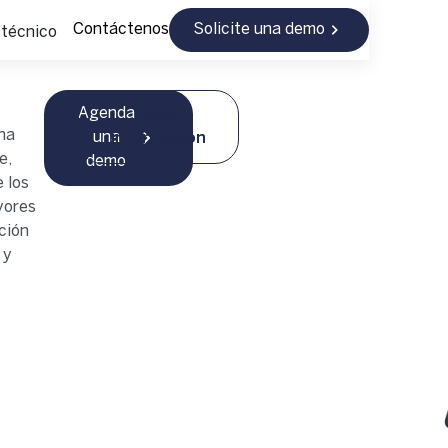
Contáctenos
Solicite una demo
 técnico
Agenda
Más
na
una
información
e,
demo
 los
yores
ción
 y