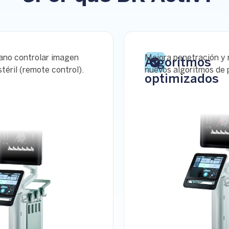
jano controlar imagen
Mejora penetración y 
Algoritmos
éril (remote control).
nuevos algoritmos de 
optimizados