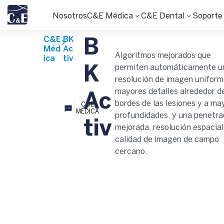
Nosotros
C&E Médica
C&E Dental
Soporte
C&E
BK
B
Méd
Ac
Algoritmos mejorados que
ica
tiv
permiten automáticamente u
K
resolución de imagen uniform
mayores detalles alrededor de
Ac
bordes de las lesiones y a ma
C&E
MÉDICA
profundidades, y una penetra
tiv
mejorada, resolución espacial
calidad de imagen de campo
cercano.