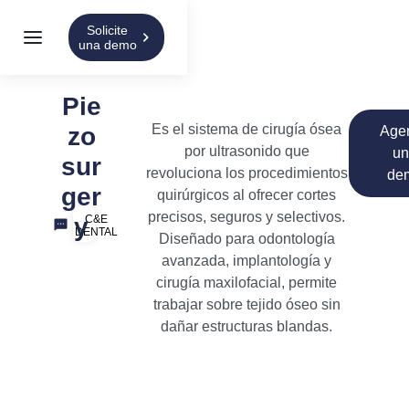
Solicite
una demo
Pie
Es el sistema de cirugía ósea
zo
Age
por ultrasonido que
u
sur
revoluciona los procedimientos
de
ger
quirúrgicos al ofrecer cortes
precisos, seguros y selectivos.
C&E
y
DENTAL
Diseñado para odontología
avanzada, implantología y
cirugía maxilofacial, permite
trabajar sobre tejido óseo sin
dañar estructuras blandas.