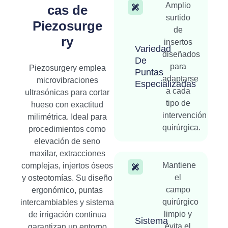
Amplio
cas de
surtido
Piezosurge
de
ry
insertos
Variedad
diseñados
De
para
Piezosurgery emplea
Puntas
adaptarse
microvibraciones
Especializadas
a cada
ultrasónicas para cortar
tipo de
hueso con exactitud
intervención
milimétrica. Ideal para
quirúrgica.
procedimientos como
elevación de seno
maxilar, extracciones
Mantiene
complejas, injertos óseos
el
y osteotomías. Su diseño
campo
ergonómico, puntas
quirúrgico
intercambiables y sistema
limpio y
de irrigación continua
Sistema
evita el
garantizan un entorno