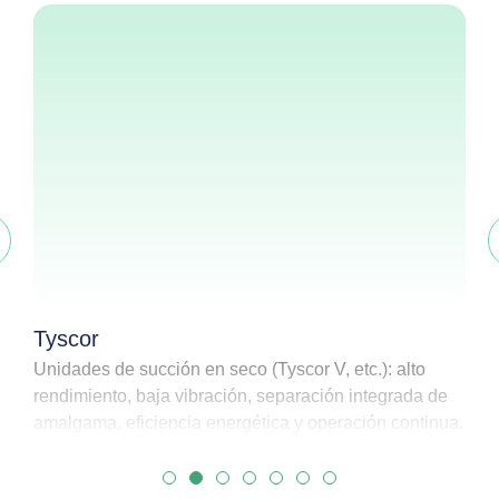
Tyscor
Unidades de succión en seco (Tyscor V, etc.): alto
C
rendimiento, baja vibración, separación integrada de
m
amalgama, eficiencia energética y operación continua.
e
1
2
3
4
5
6
7