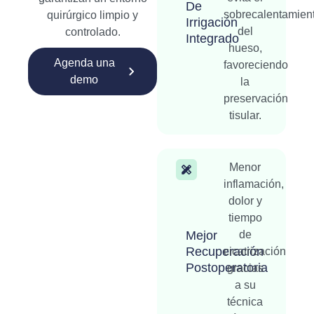
De
sobrecalentamien
quirúrgico limpio y
Irrigación
del
controlado.
Integrado
hueso,
Agenda una
favoreciendo
demo
la
preservación
tisular.
Menor
inflamación,
dolor y
tiempo
Mejor
de
Recuperación
cicatrización
Postoperatoria
gracias
a su
técnica