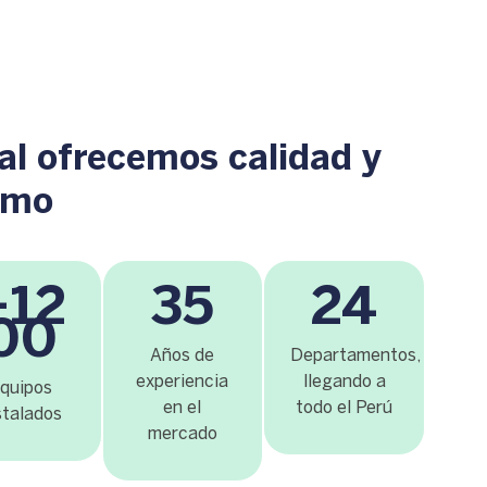
l ofrecemos calidad y
smo
+12
35
24
00
Años de
Departamentos,
experiencia
llegando a
quipos
en el
todo el Perú
stalados
mercado