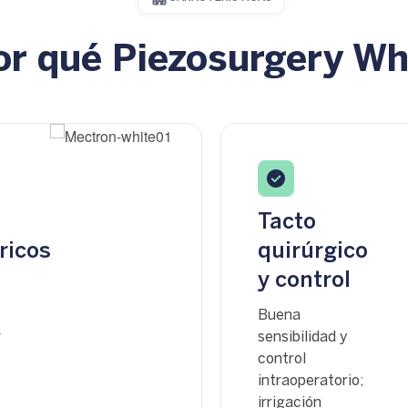
or qué Piezosurgery Wh
Tacto
ricos
quirúrgico
s
y control
Buena
r
sensibilidad y
control
intraoperatorio;
irrigación