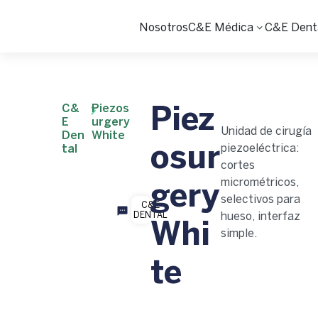
Nosotros
C&E Médica
C&E Dent
C&
Piezos
Piez
E
urgery
Unidad de cirugía
Den
White
piezoeléctrica:
tal
osur
cortes
micrométricos,
gery
selectivos para
C&E
DENTAL
hueso, interfaz
Whi
simple.
te