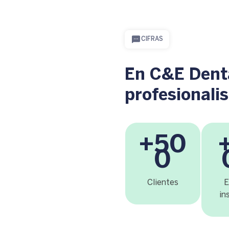
CIFRAS
En C&E Denta
profesionali
+50
0
Clientes
E
in