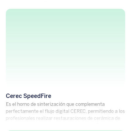
para coronas, carillas, inlays, onlays y más, todo en una
sola cita.
Cerec SpeedFire
Es el horno de sinterización que complementa
perfectamente el flujo digital CEREC, permitiendo a los
profesionales realizar restauraciones de cerámica de
manera rápida y con una calidad superior. Con su