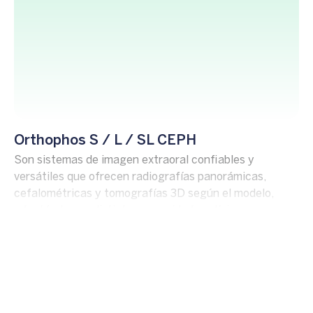
Orthophos S / L / SL CEPH
Son sistemas de imagen extraoral confiables y
versátiles que ofrecen radiografías panorámicas,
cefalométricas y tomografías 3D según el modelo,
adaptándose a distintas necesidades clínicas.
Diseñados para clínicas que buscan calidad de imagen,
eficiencia y facilidad de uso en diagnóstico digital.