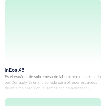
tecnología avanzada, CEREC SpeedFire ofrece
sinterización rápida y eficiente, optimizando aún más
el proceso de odontología en una sola cita.
inEos X5
Es el escáner de sobremesa de laboratorio desarrollado
por Dentsply Sirona, diseñado para ofrecer escaneos
de altísima precisión, automatización avanzada y
libertad total en el flujo de trabajo digital. Ideal para
laboratorios que buscan precisión absoluta y eficiencia
constante.